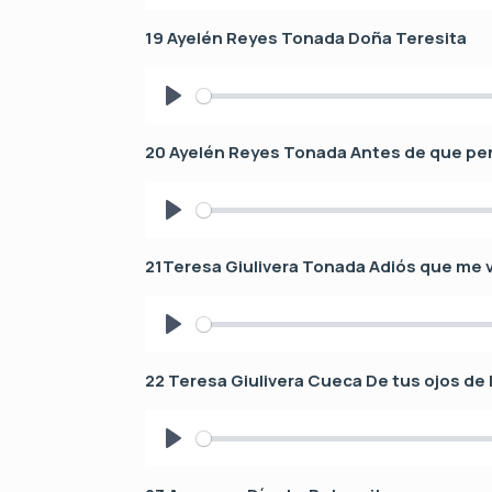
P
l
19 Ayelén Reyes Tonada Doña Teresita
a
y
P
l
20 Ayelén Reyes Tonada Antes de que p
a
y
P
l
21Teresa Giulivera Tonada Adiós que me v
a
y
P
l
22 Teresa Giulivera Cueca De tus ojos de 
a
y
P
l