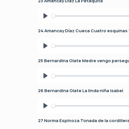
23 Amancay Díaz La Petaquita
a
y
P
l
24 Amancay Díaz Cueca Cuatro esquinas 
a
y
P
l
25 Bernardina Olate Medre vengo perseg
a
y
P
l
26 Bernardina Olate La linda niña Isabel
a
y
P
l
27 Norma Espinoza Tonada de la cordiller
a