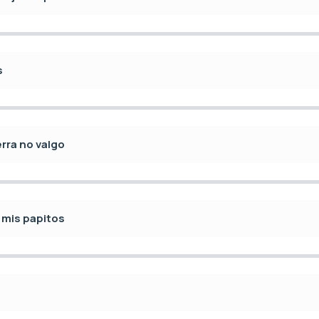
s
erra no valgo
 mis papitos