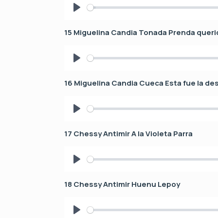
P
l
15 Miguelina Candia Tonada Prenda queri
a
y
P
l
16 Miguelina Candia Cueca Esta fue la de
a
y
P
l
17 Chessy Antimir A la Violeta Parra
a
y
P
l
18 Chessy Antimir Huenu Lepoy
a
y