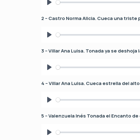
P
l
2 – Castro Norma Alicia. Cueca una triste
a
y
P
l
3 – Villar Ana Luisa. Tonada ya se deshoja 
a
y
P
l
4 – Villar Ana Luisa. Cueca estrella del alto
a
y
P
l
5 – Valenzuela Inés Tonada el Encanto de 
a
y
P