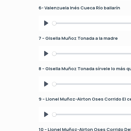
l
6- Valenzuela Inés Cueca Río bailarín
a
y
P
l
7 – Gisella Muñoz Tonada a la madre
a
y
P
l
8 – Gisella Muñoz Tonada sírvele lo más 
a
y
P
l
9 – Lionel Muñoz-Airton Oses Corrido El ce
a
y
P
l
10 – Lionel Muñoz-Airton Oses Corrido De