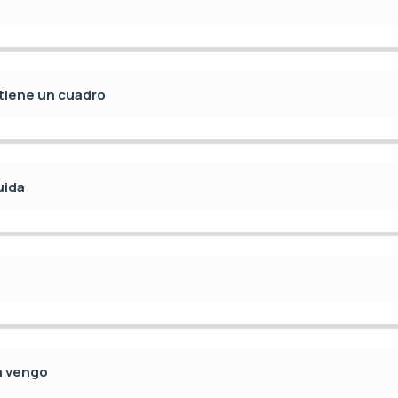
tiene un cuadro
uida
a vengo