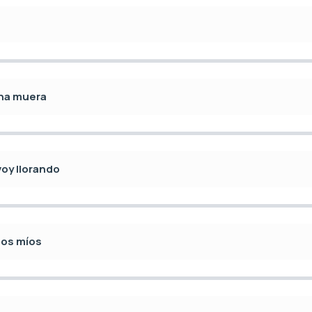
ena muera
oy llorando
los míos