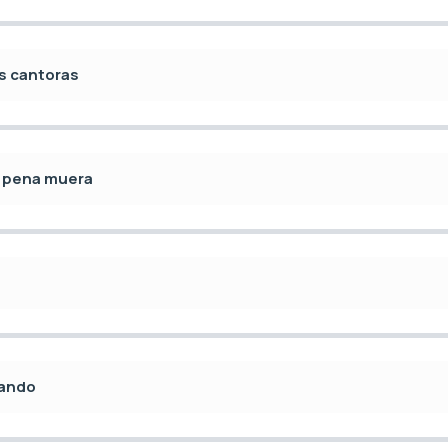
s cantoras
e pena muera
rando