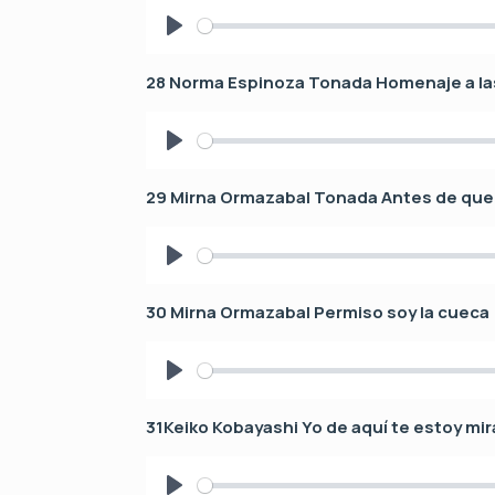
y
P
l
28 Norma Espinoza Tonada Homenaje a la
a
y
P
l
29 Mirna Ormazabal Tonada Antes de qu
a
y
P
l
30 Mirna Ormazabal Permiso soy la cueca
a
y
P
l
31Keiko Kobayashi Yo de aquí te estoy mi
a
y