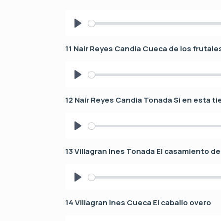
a
y
P
l
11 Nair Reyes Candia Cueca de los frutale
a
y
P
l
12 Nair Reyes Candia Tonada Si en esta ti
a
y
P
l
13 Villagran Ines Tonada El casamiento de
a
y
P
l
14 Villagran Ines Cueca El caballo overo
a
y