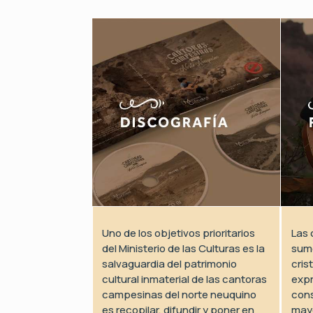
Uno de los objetivos prioritarios
Las 
del Ministerio de las Culturas es la
sum
salvaguardia del patrimonio
cris
cultural inmaterial de las cantoras
expr
campesinas del norte neuquino
cons
es recopilar, difundir y poner en
mayo