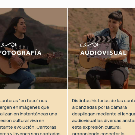
cantoras “en foco” nos
Distintas historias de las cant
ergen en imágenes que
alcanzadas por la cámara
talizan en instantáneas una
despliegan mediante el lengu
esión cultural viva en
audiovisual las diversas arista
tante evolución. Cantoras
esta expresión cultural,
res y jóvenes son captadas
proponiendo conectar la