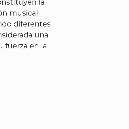
nstituyen la
ión musical
ndo diferentes
onsiderada una
u fuerza en la