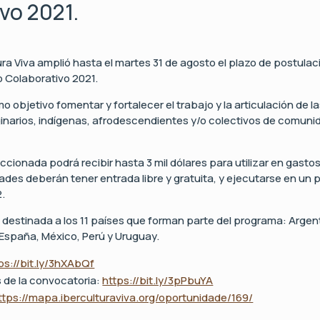
vo 2021.
ura Viva amplió hasta el martes 31 de agosto el plazo de postula
 Colaborativo 2021.
omo objetivo fomentar y fortalecer el trabajo y la articulación de
ginarios, indígenas, afrodescendientes y/o colectivos de comuni
cionada podrá recibir hasta 3 mil dólares para utilizar en gast
dades deberán tener entrada libre y gratuita, y ejecutarse en un
.
destinada a los 11 países que forman parte del programa: Argenti
 España, México, Perú y Uruguay.
ps://bit.ly/3hXAbQf
 de la convocatoria:
https://bit.ly/3pPbuYA
ttps://mapa.iberculturaviva.org/oportunidade/169/