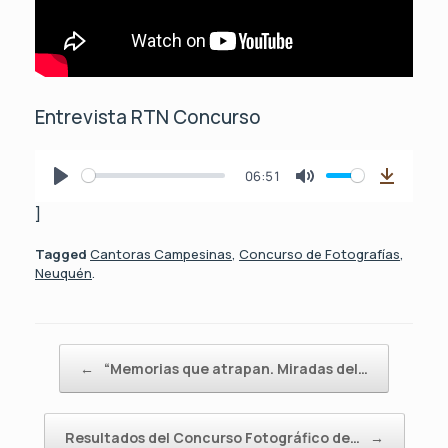
Entrevista RTN Concurso
06:51
P
M
D
]
l
u
o
a
t
w
Tagged
Cantoras Campesinas
,
Concurso de Fotografías
,
y
e
n
Neuquén
.
l
o
a
d
Post navigation
←
“Memorias que atrapan. Miradas del…
Resultados del Concurso Fotográfico de…
→